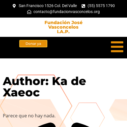
San Francisco 1526 Col. Del Valle
(55) 5575 1790
contacto@fundacionvasconcelos.org
Fundación José
Vasconcelos
I.A.P.
Donar ya
Author:
Ka de
Xaeoc
Parece que no hay nada.